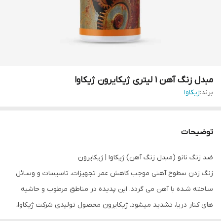
مبدل زنگ آهن 1 لیتری ژیکایرون ژیکاوا
برند:
ژیکاوا
توضیحات
ضد زنگ نانو (مبدل زنگ آهن) ژیکاوا | ژیکایرون
زنگ زدن سطوح آهنی موجب کاهش عمر تجهیزات، تاسیسات و وسـائل
سـاخته شـده با آهن می گردد. این پدیده در مناطق مرطوب و حاشیه
های کنار دریا، تشدید میشود. ژیکایرون محصول تولیدی شرکت ژیکاوا،
جز دسته مواد شیمیایی ساختمان، پوششی بر پایه فناوری نانو است که