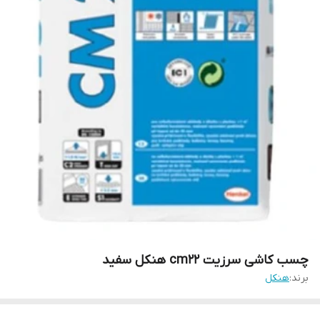
برند:
هنکل