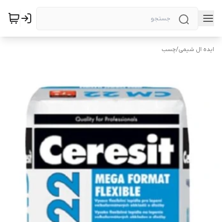
ایده ال شیمی
/
چسب