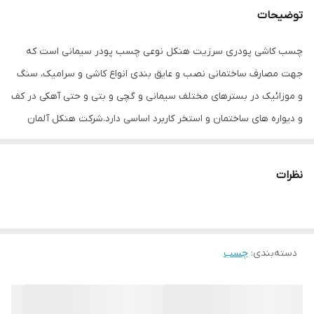
توضیحات
چسب کاشی پودری سرزیت هنکل نوعی چسب پودر سیمانی است که
جهت مصارف ساختمانی نصب و عایق بندی انواع کاشی و سرامیک، سنگ
و موزائیک در بسترهای مختلف سیمانی و گچی و بتی و حتی آهکی در کف
و دیواره های ساختمان و استخر کاربرد اساسی دارد.شرکت هنکل آلمان
یکی از تخصصی ترین و استانداردترین محصولات ساختمانی را تحت
عنوان محصولات سرزیت هنکل در مدل ها و رنگ های مختلف تولید و
نظرات
عرضه میکند . معمولا چسب های ساختمانی سرزین هنکل در بسته بندی
های کاغذی و وزن ۲۰ کیلوگرم عرضه میشود .
کاربرد چسب کاشی هنکل ceresit cm 22:
دسته‌بندی
:
چسب
نصب انواع کاشی و سرامیک پرسلان در ابعاد بزرگ، انواع سنگ طبیعی
و مصنوعی (آنتیک و مرمر)،آجر نسوز،موزاییک و انواع پانل گچی و
عایق صوتی