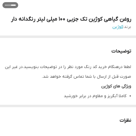
روغن گیاهی کوژین تک جزیی ۱۰۰ میلی لیتر رنگدانه دار
برند:
کوژین
توضیحات
لطفا درهنگام خرید کد رنگ مورد نظر را در توضیحات بنویسید.در غیر این
صورت قبل از ارسال با شما تماس گرفته خواهد شد.
ویژگی های کوژین
کاملا آبگریز و مقاوم در برابر خورشید
فاقد هر گونه مواد شیمیایی و حلال
ضد قارچ
نظرات
قابلیت ترمیم و نگهداری آسان
دارای تکنولوژی نوین خشک شوندگی اولیه در 5 دقیقه