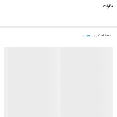
ایجاد کرده و دارای نفوذ بسیار عالی در سطح می باشد.
نظرات
Z90 دمای 75- الی 350+ درجه سانتیگراد را تحمل نموده و سازگار با محیط
زیست می باشد. این محصول معطر بوده و در مقابل مواد شوینده و
اشعه UV و گاز CO2 به شدت مقاوم است و اجازه رشد و نفوذ خزه، جلبک
دسته‌بندی
:
چسب
و باکتری را در سطح عایق نمیدهد و فشار های منفی و مثبت آب را به
راحتی تحمل نموده و به عنوان ماده ای همه کاره در صنعت ایزولاسیون
شناخته می شود.