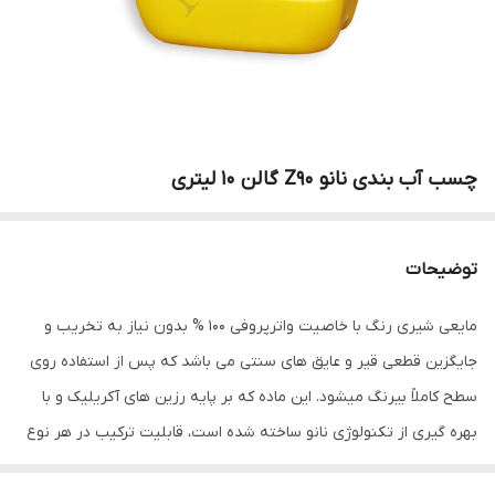
چسب آب بندی نانو Z90 گالن ۱۰ لیتری
توضیحات
مایعی شیری رنگ با خاصیت واترپروفی 100 % بدون نیاز به تخریب و
جایگزین قطعی قیر و عایق های سنتی می باشد که پس از استفاده روی
سطح کاملاً بیرنگ میشود. این ماده که بر پایه رزین های آکریلیک و با
بهره ­گیری از تکنولوژی نانو ساخته شده است، قابلیت ترکیب در هر نوع
دوغاب را به راحتی دارا بوده و پس از اجرا، پیوند مولکولی قوی را با سازه