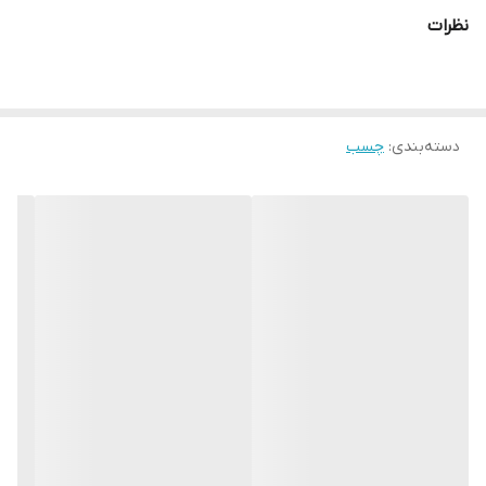
ایجاد کرده و دارای نفوذ بسیار عالی در سطح می باشد.
نظرات
Z90 دمای ۷۵- الی ۳۵۰+ درجه سانتیگراد را تحمل نموده و سازگار با محیط
زیست می باشد. این محصول معطر بوده و در مقابل مواد شوینده و
اشعه UV و گاز CO2 به شدت مقاوم است و اجازه رشد و نفوذ خزه، جلبک
دسته‌بندی
:
چسب
و باکتری را در سطح عایق نمیدهد و فشار های منفی و مثبت آب را به
راحتی تحمل نموده و به عنوان ماده ای همه کاره در صنعت ایزولاسیون
شناخته می شود.