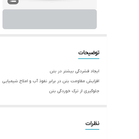
توضیحات
ايجاد فشردگی بيشتر در بتن
افزایش مقاومت بتن در برابر نفوذ آب و املاح شيميايی
جلوگیری از ترک خوردگی بتن
واترپروف پودری بتن ZWP-P پس ا
کرده و نفوذپذیری آن را کاهش می دهد. قشر حاصله خاصیت
نظرات
می دهد