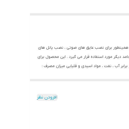
 نمد ، PVC سخت ، فوم های نرم ، استفاده می شود . همینطور برای نصب عایق های صوتی ، نصب پانل های
 دیگر مورد استفاده قرار می گیرد . این محصول برای
 بالا مقاوم در برابر آب ، نفت ، مواد اسیدی و قلیایی میزان مصرف :
تیک ، چرم ، چوب پنبه ، نمد ، PVC سخت ، فوم های نرم و … نصب عایق های صوتی درزگیری شیارها جهت محافظت در
 می بایست تمیز و خشک بوده و عاری از هر گونه چربی
سط یک برس کوچک یا ماله به این محصول آغشته نمایید
افزودن نظر
انیکه دو لایه چسب روی هم قرار می گیرند دیگر امکان