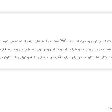
چسب فوری پارس ۸x۴ برای چسباندن چوب ، دکورها ، لاستیک ، چرم ، چوب پنبه ،
فظت در برابر رطوبت و شرایط آب و هوایی و بر روی سطح چوبی و هر سطح جامد
ترن و چرم های مصنوعی پایه PVC مناسب نمویژگی ها: مقاومت در برابر حرارت قدرت چسبندگی اولیه و نهایی
۲۵۰ تا ۳۵۰ گرم در متر مربع کاربرد ها: چسباندن چوب ، دکورها ، لاس
 سطح چوبی و هر سطح جامد راهنمای مصرف : وسایلی که باید چسبانده شوند ،
ه شده و سطوح فلزی نیز بایستی توسط بنزین تمیز شوند . دو طرف سطح را تو
ارید . قبل از قرار دادن سطوح روی هم از تطابق وضعیت آنها مطمئن شوید . زم
ید.