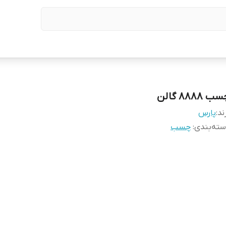
ب 8888 گالن
ند:
پارس
ته‌بندی
:
چسب