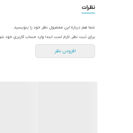
فرکوپلاست FARCO PLAST P9N دارای مکانیسم اثرگذاری به دو صورت به شرح زیر میباشد. :
نظرات
ایجاد غشاء بر روی سطح ذرات سیمان نموده و ممانعت فضای
ایجاد نیروی دافعه بین ذرات سیمان ناشی از جذب ذرات پلی
شما هم درباره این محصول نظر خود را بنویسید.
برای ثبت نظر، لازم است ابتدا وارد حساب کاربری خود شو
افزودن نظر