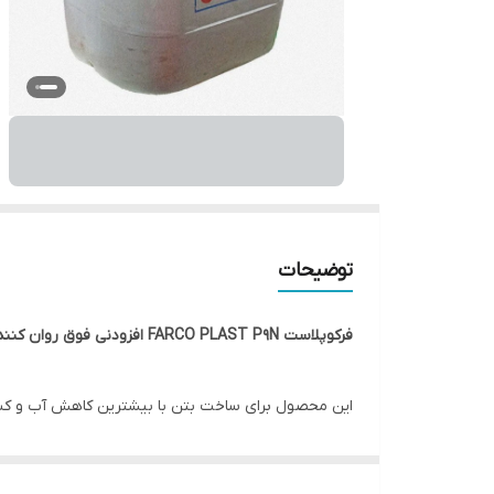
توضیحات
فرکوپلاست FARCO PLAST P9N افزودنی فوق روان کننده نسل جدید برپایه تکنولوژی پلی کربوکسیلات اتر
این محصول برای ساخت بتن با بیشترین کاهش آب و کسب م
P9N قابلیت کاهش آب اختلاط بتن را تا 30% با اسلامپ ثابت دارد که همین امر عامل افزایش مقاومت فشاری در سنین اولیه و نهایی و همچنین دوام بتن میشود .
نحوه اثرگذاری