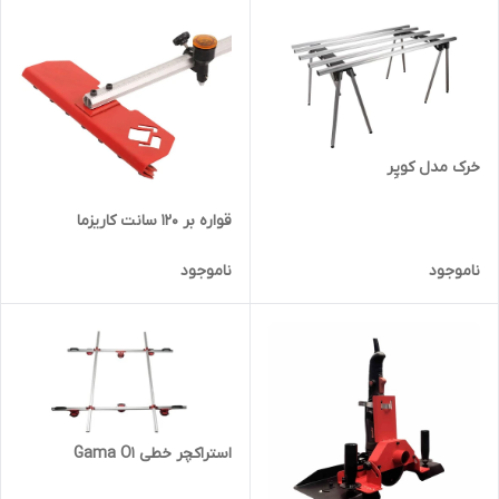
خرک مدل کوپِر
قواره بر 12۰ سانت کاریزما
ناموجود
ناموجود
استراکچر خطی Gama O1