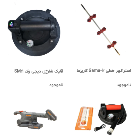
استراکچر خطی Gama-i2 کاریزما
قاپک شارژی دیجی وک SM21
ناموجود
ناموجود