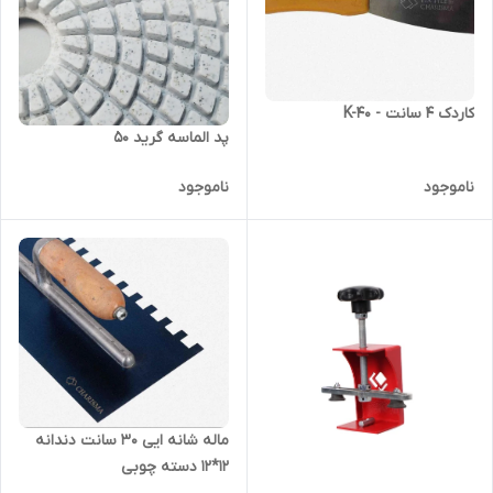
کاردک 4 سانت - K-40
پد الماسه گرید ۵۰
ناموجود
ناموجود
ماله شانه ایی ۳۰ سانت دندانه
۱۲*۱۲ دسته چوبی